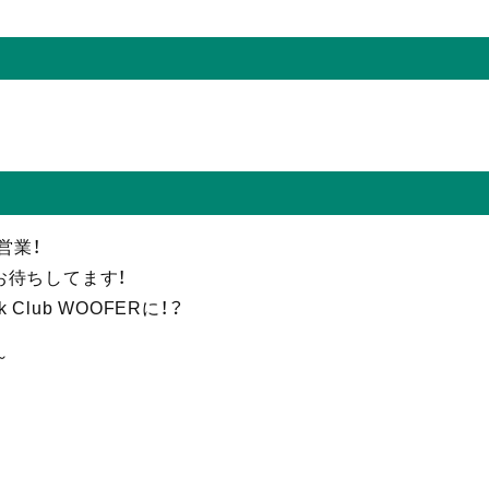
営業！
お待ちしてます！
nk Club WOOFERに！？
～