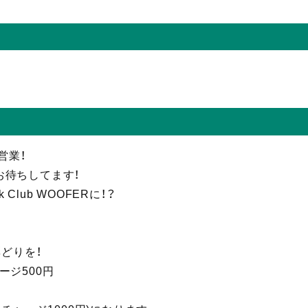
営業！
お待ちしてます！
nk Club WOOFERに！？
彩どりを！
ージ500円