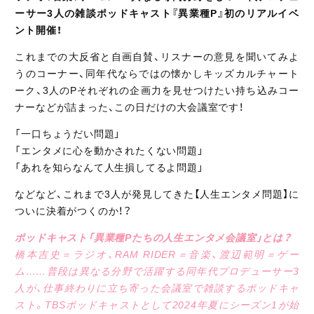
ーサー3人の雑談ポッドキャスト『異業種P』初のリアルイベ
ント開催！
これまでの大反省と自画自賛、リスナーの意見を聞いてみよ
うのコーナー、同年代ならではの懐かしキッズカルチャート
ーク、3人のPそれぞれの企画力を見せつけたい持ち込みコー
ナーなどが詰まった、この日だけの大会議室です！
「一口ちょうだい問題」
「エンタメに心を動かされたくない問題」
「あれを知らなんて人生損してるよ問題」
などなど、これまで3人が発見してきた【人生エンタメ問題】に
ついに決着がつくのか！？
ポッドキャスト「異業種Pたちの人生エンタメ会議室」とは？
橋本吉史＝ラジオ、RAM RIDER＝音楽、渡辺範明＝ゲー
ム……普段は異なる分野で活躍する同年代プロデューサー3
人が、仕事終わりに立ち寄った会議室で雑談するポッドキャ
スト。TBSポッドキャストとして2024年夏にシーズン1が始