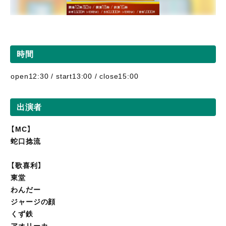
時間
open12:30 / start13:00 / close15:00
出演者
【MC】
蛇口捻流
【歌喜利】
東堂
わんだー
ジャージの顔
くず鉄