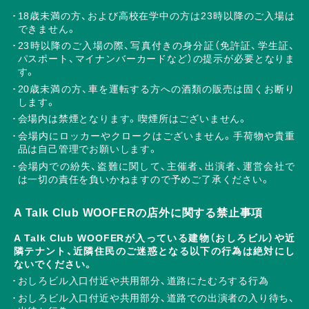
18歳未満の方、および高校在学中の方は23時以降のご入場は
できません。
23時以降のご入場の際、写真付きの身分証（免許証、学生証、
パスポート、マイナンバーカードなど）の提示が必要となりま
す。
20歳未満の方、車を運転する方への酒類の販売は固くお断り
します。
会場内は禁煙となります。喫煙所はございません。
会場内にロッカーやクロークはございません。手荷物や貴重
品は自己管理でお願いします。
会場内での紛失、盗難に関して、主催者、出演者、運営会社で
は一切の責任を負いかねますので予めご了承ください。
A Talk Club WOOFERの店外に関する禁止事項
A Talk Club WOOFERが入っている建物（おしろビル）や近
隣テナント、近隣住民のご迷惑となる以下の行為は絶対にし
ないでください。
おしろビル入口付近や共用部分、道路にたむろする行為
おしろビル入口付近や共用部分、道路での出演者の入り待ち、