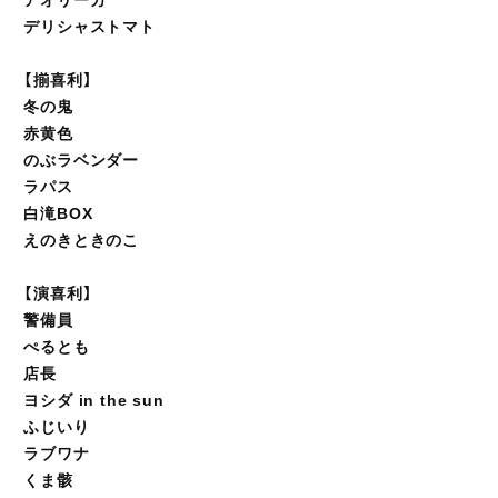
アオリーカ
デリシャストマト
【揃喜利】
冬の鬼
赤黄色
のぶラベンダー
ラパス
白滝BOX
えのきときのこ
【演喜利】
警備員
ぺるとも
店長
ヨシダ in the sun
ふじいり
ラブワナ
くま骸