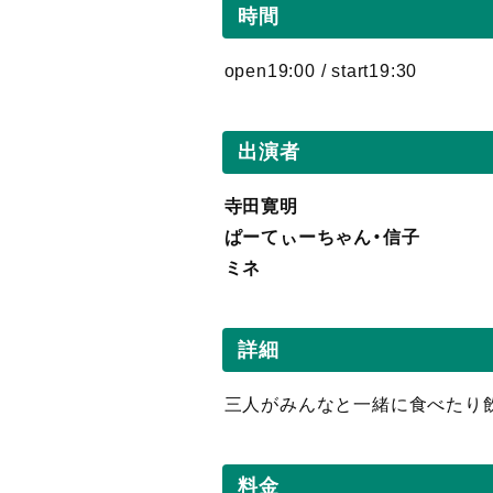
時間
open19:00 / start19:30
出演者
寺田寛明
ぱーてぃーちゃん・信子
ミネ
詳細
三人がみんなと一緒に食べたり
料金