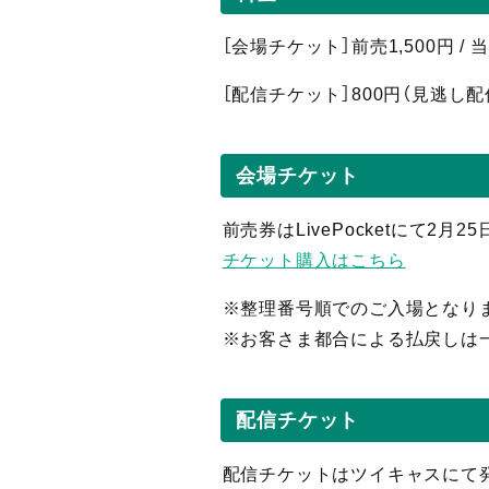
［会場チケット］前売1,500円 /
［配信
チケット］800
円（見逃し
配
会場チケット
前売券はLivePocketにて2月2
チケット購入はこちら
※整理番号順でのご入場となり
※お客さま都合による払戻しは
配信チケット
配信チケットはツイキャスにて