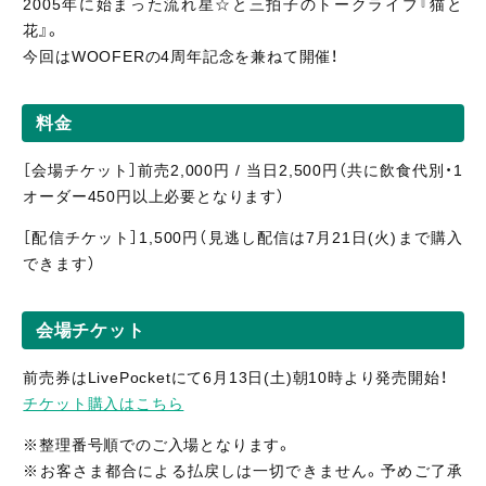
2005年に始まった流れ星☆と三拍子のトークライブ『猫と
花』。
今回はWOOFERの4周年記念を兼ねて開催！
料金
［会場チケット］前売2,000円 / 当日2,500円（共に飲食代別・1
オーダー450円以上必要となります）
［配信
チケット］1,5
00円（見逃し
配信
は7月21日(火)まで購入
できます）
会場チケット
前売券はLivePocketにて6月13日(土)朝10時より発売開始！
チケット購入はこちら
※整理番号順でのご入場となります。
※お客さま都合による払戻しは一切できません。予めご了承