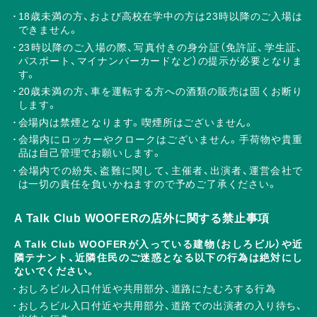
18歳未満の方、および高校在学中の方は23時以降のご入場は
できません。
23時以降のご入場の際、写真付きの身分証（免許証、学生証、
パスポート、マイナンバーカードなど）の提示が必要となりま
す。
20歳未満の方、車を運転する方への酒類の販売は固くお断り
します。
会場内は禁煙となります。喫煙所はございません。
会場内にロッカーやクロークはございません。手荷物や貴重
品は自己管理でお願いします。
会場内での紛失、盗難に関して、主催者、出演者、運営会社で
は一切の責任を負いかねますので予めご了承ください。
A Talk Club WOOFERの店外に関する禁止事項
A Talk Club WOOFERが入っている建物（おしろビル）や近
隣テナント、近隣住民のご迷惑となる以下の行為は絶対にし
ないでください。
おしろビル入口付近や共用部分、道路にたむろする行為
おしろビル入口付近や共用部分、道路での出演者の入り待ち、