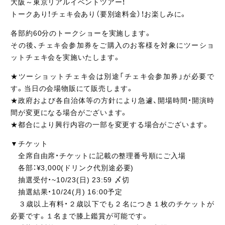
大阪～東京リアルイベントツアー！
トークあり！チェキ会あり（要別途料金）！お楽しみに。
各部約60分のトークショーを実施します。
その後、チェキ会参加券をご購入のお客様を対象にツーショ
ットチェキ会を実施いたします。
★ツーショットチェキ会は別途「チェキ会参加券」が必要で
す。当日の会場物販にて販売します。
★政府および各自治体等の方針により急遽、開場時間・開演時
間が変更になる場合がございます。
★都合により興行内容の一部を変更する場合がございます。
▼チケット
全席自由席・チケットに記載の整理番号順にご入場
各部：¥3,000(ドリンク代別途必要)
抽選受付・~10/23(日) 23:59 〆切
抽選結果・10/24(月) 16:00予定
３歳以上有料・２歳以下でも２名につき１枚のチケットが
必要です。１名まで膝上鑑賞が可能です。