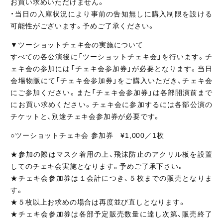
お買い求めいただけません。
・当日の入庫状況により事前の告知無しに購入制限を設ける
可能性がございます。予めご了承ください。
▼ツーショットチェキ会の実施について
すべての各公演後に「ツーショットチェキ会」を行います。チ
ェキ会の参加には「チェキ会参加券」が必要となります。当日
会場物販にて「チェキ会参加券」をご購入いただき、チェキ会
にご参加ください。また「チェキ会参加券」は各部開演前まで
にお買い求めください。チェキ会に参加するには各部公演の
チケットと、別途チェキ会参加券が必要です。
○ツーショットチェキ会 参加券 ¥1,000／1枚
★参加の際はマスク着用の上、飛沫防止のアクリル板を設置
してのチェキ会実施となります。予めご了承下さい。
★チェキ会参加券は１会計につき、５枚までの販売となりま
す。
★５枚以上お求めの場合は再度並び直しとなります。
★チェキ会参加券は各部予定販売数量に達し次第、販売終了