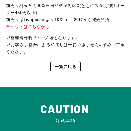
前売り料金￥
2,000/
当日料金￥
2,500(
ともに飲食別
/
要
1
オー
ダー
450
円以上
)
前売りはLivepocketより10/22(土)20時から発売開始
チケットはこちらから
※整理番号順でのご入場となります。
※お客さま都合による払戻しは一切できません。予めご了承
ください。
一覧に戻る
CAUTION
注意事項