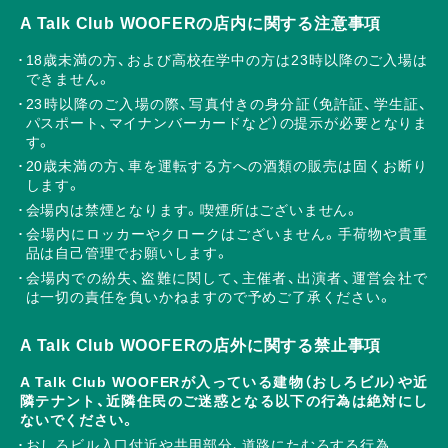
A Talk Club WOOFERの店内に関する注意事項
18歳未満の方、および高校在学中の方は23時以降のご入場は
できません。
23時以降のご入場の際、写真付きの身分証（免許証、学生証、
パスポート、マイナンバーカードなど）の提示が必要となりま
す。
20歳未満の方、車を運転する方への酒類の販売は固くお断り
します。
会場内は禁煙となります。喫煙所はございません。
会場内にロッカーやクロークはございません。手荷物や貴重
品は自己管理でお願いします。
会場内での紛失、盗難に関して、主催者、出演者、運営会社で
は一切の責任を負いかねますので予めご了承ください。
A Talk Club WOOFERの店外に関する禁止事項
A Talk Club WOOFERが入っている建物（おしろビル）や近
隣テナント、近隣住民のご迷惑となる以下の行為は絶対にし
ないでください。
おしろビル入口付近や共用部分、道路にたむろする行為