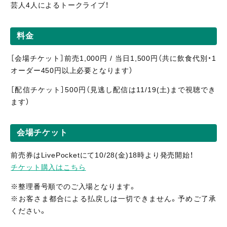
芸人4人によるトークライブ！
料金
［会場チケット］前売1,000円 / 当日1,500円（共に飲食代別・1
オーダー450円以上必要となります）
［配信
チケット］5
00円（見逃し
配信
は11/19(土)まで視聴
でき
ます）
会場チケット
前売券はLivePocketにて10/28(金)18時より発売開始！
チケット購入はこちら
※整理番号順でのご入場となります。
※お客さま都合による払戻しは一切できません。予めご了承
ください。