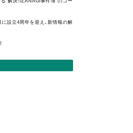
決！IZANAGI事件簿”のコー
3日に設立4周年を迎え、新情報の解
！