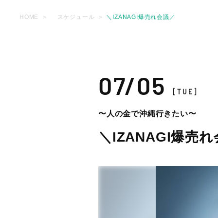
HOME
スケジュール
＼IZANAGI爆売れ会議／
07/05
[TUE]
〜人の金で沖縄行きたい〜
＼IZANAGI爆売