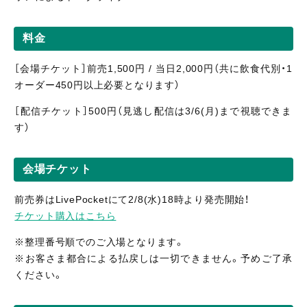
料金
［会場チケット］前売1,500円 / 当日2,000円（共に飲食代別・1
オーダー450円以上必要となります）
［配信
チケット］5
00円（見逃し
配信
は3/6(月)まで視聴
できま
す）
会場チケット
前売券はLivePocketにて2/8(水)18時より発売開始！
チケット購入はこちら
※整理番号順でのご入場となります。
※お客さま都合による払戻しは一切できません。予めご了承
ください。