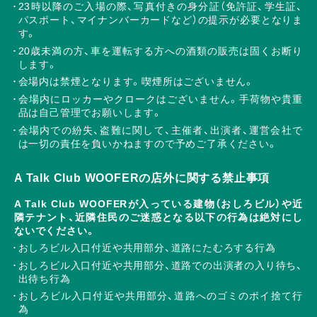
23時以降のご入場の際、写真付きの身分証（免許証、学生証、
パスポート、マイナンバーカードなど）の提示が必要となりま
す。
20歳未満の方、車を運転する方への酒類の販売は固くお断り
します。
会場内は禁煙となります。喫煙所はございません。
会場内にロッカーやクロークはございません。手荷物や貴重
品は自己管理でお願いします。
会場内での紛失、盗難に関して、主催者、出演者、運営会社で
は一切の責任を負いかねますので予めご了承ください。
A Talk Club WOOFERの店外に関する禁止事項
A Talk Club WOOFERが入っている建物（おしろビル）や近
隣テナント、近隣住民のご迷惑となる以下の行為は絶対にし
ないでください。
おしろビル入口付近や共用部分、道路にたむろする行為
おしろビル入口付近や共用部分、道路での出演者の入り待ち、
出待ち行為
おしろビル入口付近や共用部分、道路へのゴミのポイ捨て行
為