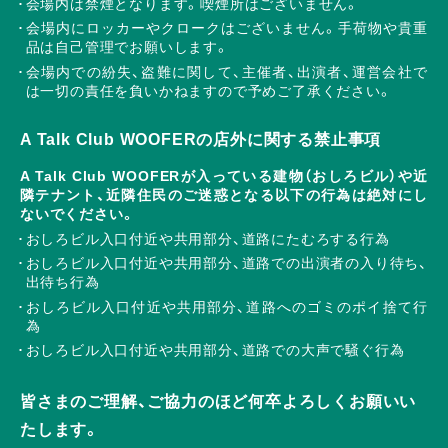
会場内は禁煙となります。喫煙所はございません。
会場内にロッカーやクロークはございません。手荷物や貴重
品は自己管理でお願いします。
会場内での紛失、盗難に関して、主催者、出演者、運営会社で
は一切の責任を負いかねますので予めご了承ください。
A Talk Club WOOFERの店外に関する禁止事項
A Talk Club WOOFERが入っている建物（おしろビル）や近
隣テナント、近隣住民のご迷惑となる以下の行為は絶対にし
ないでください。
おしろビル入口付近や共用部分、道路にたむろする行為
おしろビル入口付近や共用部分、道路での出演者の入り待ち、
出待ち行為
おしろビル入口付近や共用部分、道路へのゴミのポイ捨て行
為
おしろビル入口付近や共用部分、道路での大声で騒ぐ行為
皆さまのご理解、ご協力のほど何卒よろしくお願いい
たします。