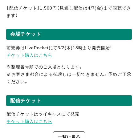
［配信
チケット］1,5
00円（見逃し
配信
は4/7(金)まで視聴
でき
ます）
会場チケット
前売券はLivePocketにて3/2(木)18時より発売開始！
チケット購入はこちら
※整理番号順でのご入場となります。
※お客さま都合による払戻しは一切できません。予めご了承
ください。
配信チケット
配信チケットはツイキャスにて発売
チケット購入はこちら
一覧に戻る