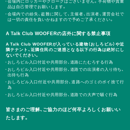
会場内にロッカーやクロークはございません。手荷物や貴重
品は自己管理でお願いします。
会場内での紛失、盗難に関して、主催者、出演者、運営会社で
は一切の責任を負いかねますので予めご了承ください。
A Talk Club WOOFERの店外に関する禁止事項
A Talk Club WOOFERが入っている建物（おしろビル）や近
隣テナント、近隣住民のご迷惑となる以下の行為は絶対にし
ないでください。
おしろビル入口付近や共用部分、道路にたむろする行為
おしろビル入口付近や共用部分、道路での出演者の入り待ち、
出待ち行為
おしろビル入口付近や共用部分、道路へのゴミのポイ捨て行
為
おしろビル入口付近や共用部分、道路での大声で騒ぐ行為
皆さまのご理解、ご協力のほど何卒よろしくお願いい
たします。