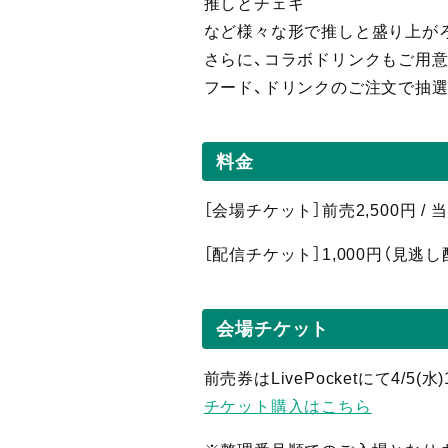
推しとチェキ
など様々な形で推しと盛り上がろ
さらに、コラボドリンクもご用意
フード、ドリンクのご注文で抽選
料金
［会場チケット］前売2,500円 /
［配信
チケット］1,0
00円（見逃し
会場チケット
前売券はLivePocketにて4/5(
チケット購入はこちら