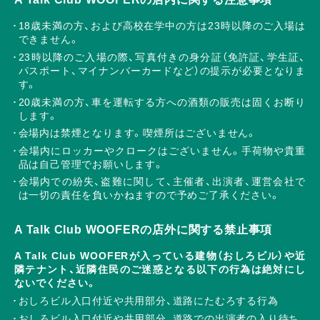
18歳未満の方、および高校在学中の方は23時以降のご入場は
できません。
23時以降のご入場の際、写真付きの身分証（免許証、学生証、
パスポート、マイナンバーカードなど）の提示が必要となりま
す。
20歳未満の方、車を運転する方への酒類の販売は固くお断り
します。
会場内は禁煙となります。喫煙所はございません。
会場内にロッカーやクロークはございません。手荷物や貴重
品は自己管理でお願いします。
会場内での紛失、盗難に関して、主催者、出演者、運営会社で
は一切の責任を負いかねますので予めご了承ください。
A Talk Club WOOFERの店外に関する禁止事項
A Talk Club WOOFERが入っている建物（おしろビル）や近
隣テナント、近隣住民のご迷惑となる以下の行為は絶対にし
ないでください。
おしろビル入口付近や共用部分、道路にたむろする行為
おしろビル入口付近や共用部分、道路での出演者の入り待ち、