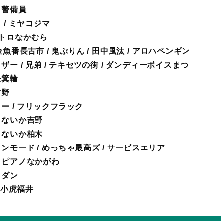
カイ警備員
タ / ミヤコジマ
街レトロなかむら
0）金魚番長古市 / 鬼ぷりん / 田中風汰 / アロハペンギン
イファザー / 兄弟 / テキセツの街 / ダンディーボイスまつ
番長箕輪
吉野
マリー / フリックフラック
敵じゃないか吉野
敵じゃないか柏木
ルテノンモード / めっちゃ最高ズ / サービスエリア
ランスピアノなかがわ
バイダン
 / 小虎福井