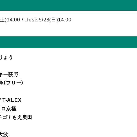
(土)14:00 / close 5/28(日)14:00
りょう
ンキー荻野
み枠（フリー）
 T-ALEX
レトロ京極
イチゴ / もえ奥田
ズ大波