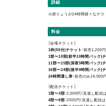
詳細
小虎りょうが24時間様々なゲス
料金
［会場チケット］
1枠(50分)チケット
：前売1,20
1部〜10部(前半10時間パック)
11部〜15部(深夜5時間パック)
16部〜24部(後半9時間パック)
24時間通し券
：前売のみ19,50
［配信チケット］
1部〜3部
：2,000円（見逃し
配信
は
4部〜6部
：2000円（見逃し
配信
は