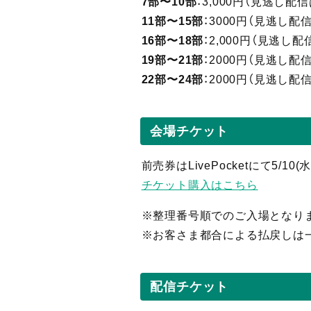
7部〜10部
：3,000円（見逃し
配信
11部〜15部
：3000円（見逃し
配
16部〜18部
：2,000円（見逃し
配
19部〜21部
：2000円（見逃し
配
22部〜24部
：2000円（見逃し
配
会場チケット
前売券はLivePocketにて5/10
チケット購入はこちら
※整理番号順でのご入場となり
※お客さま都合による払戻しは
配信チケット