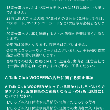
18歳未満の方、および高校在学中の方は23時以降のご入場は
できません。
23時以降のご入場の際、写真付きの身分証（免許証、学生証、
パスポート、マイナンバーカードなど）の提示が必要となりま
す。
20歳未満の方、車を運転する方への酒類の販売は固くお断り
します。
会場内は禁煙となります。喫煙所はございません。
会場内にロッカーやクロークはございません。手荷物や貴重
品は自己管理でお願いします。
会場内での紛失、盗難に関して、主催者、出演者、運営会社で
は一切の責任を負いかねますので予めご了承ください。
A Talk Club WOOFERの店外に関する禁止事項
A Talk Club WOOFERが入っている建物（おしろビル）や近
隣テナント、近隣住民のご迷惑となる以下の行為は絶対にし
ないでください。
おしろビル入口付近や共用部分、道路にたむろする行為
おしろビル入口付近や共用部分、道路での出演者の入り待ち、