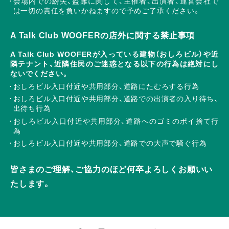
会場内での紛失、盗難に関して、主催者、出演者、運営会社で
は一切の責任を負いかねますので予めご了承ください。
A Talk Club WOOFERの店外に関する禁止事項
A Talk Club WOOFERが入っている建物（おしろビル）や近
隣テナント、近隣住民のご迷惑となる以下の行為は絶対にし
ないでください。
おしろビル入口付近や共用部分、道路にたむろする行為
おしろビル入口付近や共用部分、道路での出演者の入り待ち、
出待ち行為
おしろビル入口付近や共用部分、道路へのゴミのポイ捨て行
為
おしろビル入口付近や共用部分、道路での大声で騒ぐ行為
皆さまのご理解、ご協力のほど何卒よろしくお願いい
たします。