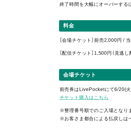
終了時間を大幅にオーバーする
料金
［会場チケット］前売2,000円 /
［配信
チケット］1,5
00円（見逃し
会場チケット
前売券はLivePocketにて6/20
チケット購入はこちら
※整理番号順でのご入場となり
※お客さま都合による払戻しは