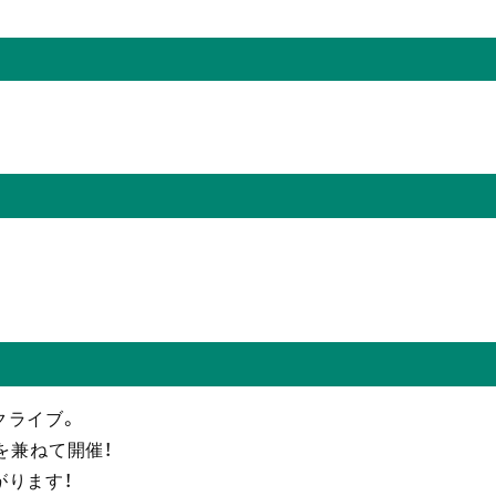
クライブ。
を兼ねて開催！
がります！