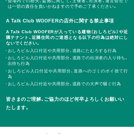
会場内での紛失、盗難に関して、主催者、出演者、運営会社で
は一切の責任を負いかねますので予めご了承ください。
A Talk Club WOOFERの店外に関する禁止事項
A Talk Club WOOFERが入っている建物（おしろビル）や近
隣テナント、近隣住民のご迷惑となる以下の行為は絶対にし
ないでください。
おしろビル入口付近や共用部分、道路にたむろする行為
おしろビル入口付近や共用部分、道路での出演者の入り待ち、
出待ち行為
おしろビル入口付近や共用部分、道路へのゴミのポイ捨て行
為
おしろビル入口付近や共用部分、道路での大声で騒ぐ行為
皆さまのご理解、ご協力のほど何卒よろしくお願いい
たします。