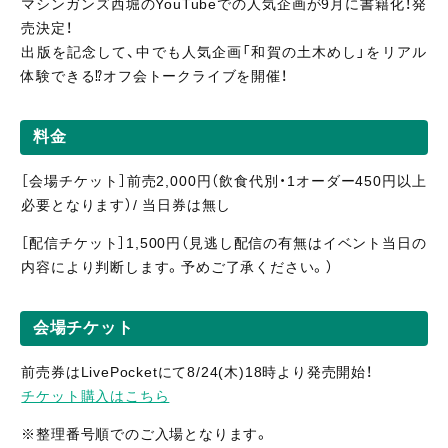
マシンガンズ西堀のYouTubeでの人気企画が9月に書籍化！発
売決定！
出版を記念して、中でも人気企画「和賀の土木めし」をリアル
体験できる⁉︎オフ会トークライブを開催！
料金
［会場チケット］前売2,000円（飲食代別・1オーダー450円以上
必要となります）/ 当日券は無し
［配信
チケット］1,500
円（見逃し
配信の有無はイベント当日の
内容により判断します。予めご了承ください。
）
会場チケット
前売券はLivePocketにて8/24(木)18時より発売開始！
チケット購入はこちら
※整理番号順でのご入場となります。