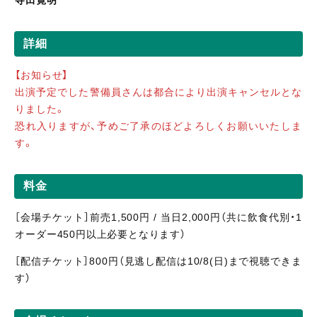
寺田寛明
詳細
【お知らせ】
出演予定でした警備員さんは都合により出演キャンセルとな
りました。
恐れ入りますが、予めご了承のほどよろしくお願いいたしま
す。
料金
［会場チケット］前売1,500円 / 当日2,000円（共に飲食代別・1
オーダー450円以上必要となります）
［配信
チケット］800
円（見逃し
配信
は10/8(日)まで視聴
できま
す）