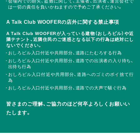
会場内での紛失、盗難に関して、主催者、出演者、運営会社で
は一切の責任を負いかねますので予めご了承ください。
A Talk Club WOOFERの店外に関する禁止事項
A Talk Club WOOFERが入っている建物（おしろビル）や近
隣テナント、近隣住民のご迷惑となる以下の行為は絶対にし
ないでください。
おしろビル入口付近や共用部分、道路にたむろする行為
おしろビル入口付近や共用部分、道路での出演者の入り待ち、
出待ち行為
おしろビル入口付近や共用部分、道路へのゴミのポイ捨て行
為
おしろビル入口付近や共用部分、道路での大声で騒ぐ行為
皆さまのご理解、ご協力のほど何卒よろしくお願いい
たします。