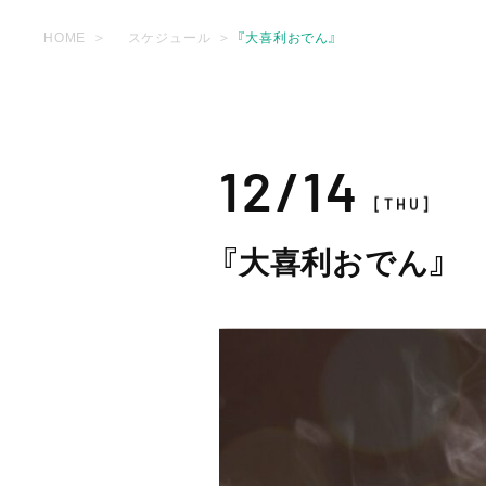
HOME
スケジュール
『大喜利おでん』
12/14
[THU]
『大喜利おでん』