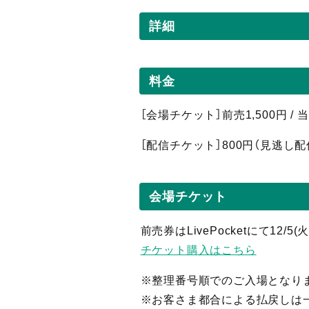
詳細
料金
［会場チケット］前売1,500円 /
［配信
チケット］800
円（見逃し
配
会場チケット
前売券はLivePocketにて12/5
チケット購入はこちら
※整理番号順でのご入場となり
※お客さま都合による払戻しは