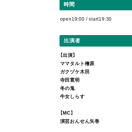
時間
open19:00 / start19:30
出演者
【出演】
ママタルト檜原
ガクヅケ木田
寺田寛明
冬の鬼
牛女しらす
【MC】
演芸おんせん矢巻