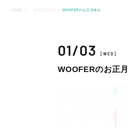
HOME
スケジュール
WOOFERのお正月休み
01/03
[WED]
WOOFERのお正