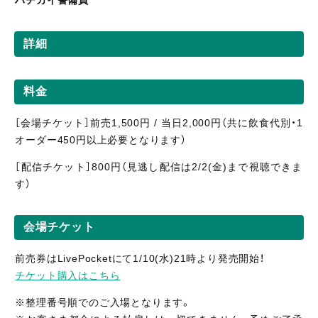
ハチカイ警備員
詳細
料金
［会場チケット］前売1,500円 / 当日2,000円（共に飲食代別・1
オーダー450円以上必要となります）
［配信
チケット］800
円（見逃し
配信
は2/2(金)まで視聴
できま
す）
会場チケット
前売券はLivePocketにて1/10(水)21時より発売開始！
チケット購入はこちら
※整理番号順でのご入場となります。