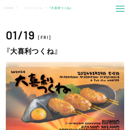
HOME
スケジュール
『大喜利つくね』
01/19
[FRI]
『大喜利つくね』