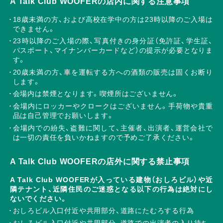
A Talk Club WOOFERの店内に関する注意事項
18歳未満の方、および高校在学中の方は23時以降のご入場は
できません。
23時以降のご入場の際、写真付きの身分証（免許証、学生証、
パスポート、マイナンバーカードなど）の提示が必要となりま
す。
20歳未満の方、車を運転する方への酒類の販売は固くお断り
します。
会場内は禁煙となります。喫煙所はございません。
会場内にロッカーやクロークはございません。手荷物や貴重
品は自己管理でお願いします。
会場内での紛失、盗難に関して、主催者、出演者、運営会社で
は一切の責任を負いかねますので予めご了承ください。
A Talk Club WOOFERの店外に関する禁止事項
A Talk Club WOOFERが入っている建物（おしろビル）や近
隣テナント、近隣住民のご迷惑となる以下の行為は絶対にし
ないでください。
おしろビル入口付近や共用部分、道路にたむろする行為
おしろビル入口付近や共用部分、道路での出演者の入り待ち、