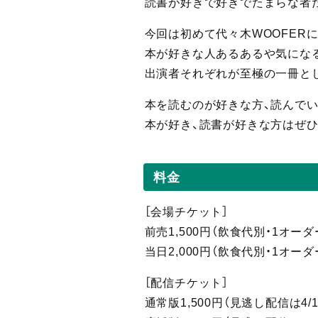
読書が好きで好きでたまらな者
今回は初めて代々木WOOFER
本が好きな人あるあるや気にな
出演者それぞれが至極の一冊と
本を読むのが好きな方、読んで
本が好き、読書が好きな方はぜ
料金
［会場チケット］
前売1,500円（飲食代別・1オー
当日2,000円（飲食代別・1オー
［配信
チケット］
通常版1,5
00円（見逃し
配信
は4/