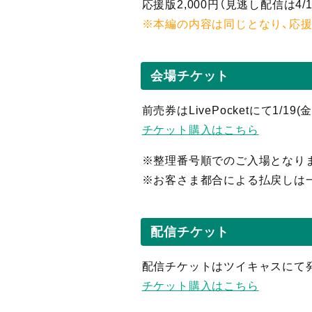
応援版2,000円（見逃し
配信
は4/
※本編の内容は同じとなり、応
会場チケット
前売券はLivePocketにて1/19
チケット購入はこちら
※整理番号順でのご入場となり
※お客さま都合による払戻しは
配信チケット
配信チケットはツイキャスにて
チケット購入はこちら