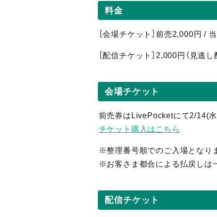
料金
［会場チケット］前売2,000円 /
［配信
チケット］2,0
00円（見逃し
会場チケット
前売券はLivePocketにて2/14
チケット購入はこちら
※整理番号順でのご入場となり
※お客さま都合による払戻しは
配信チケット