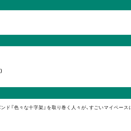
）
バンド『色々な十字架』を取り巻く人々が、すごいマイペー