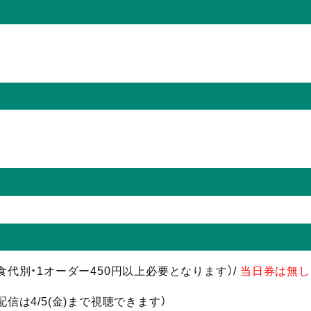
飲食代別・1オーダー450円以上必要となります）/
当日券は無し
配信
は4/5(金)まで視聴
できます）