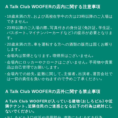
A Talk Club WOOFERの店内に関する注意事項
18歳未満の方、および高校在学中の方は23時以降のご入場は
できません。
23時以降のご入場の際、写真付きの身分証（免許証、学生証、
パスポート、マイナンバーカードなど）の提示が必要となりま
す。
20歳未満の方、車を運転する方への酒類の販売は固くお断り
します。
会場内は禁煙となります。喫煙所はございません。
会場内にロッカーやクロークはございません。手荷物や貴重
品は自己管理でお願いします。
会場内での紛失、盗難に関して、主催者、出演者、運営会社で
は一切の責任を負いかねますので予めご了承ください。
A Talk Club WOOFERの店外に関する禁止事項
A Talk Club WOOFERが入っている建物（おしろビル）や近
隣テナント、近隣住民のご迷惑となる以下の行為は絶対にし
ないでください。
おしろビル入口付近や共用部分、道路にたむろする行為