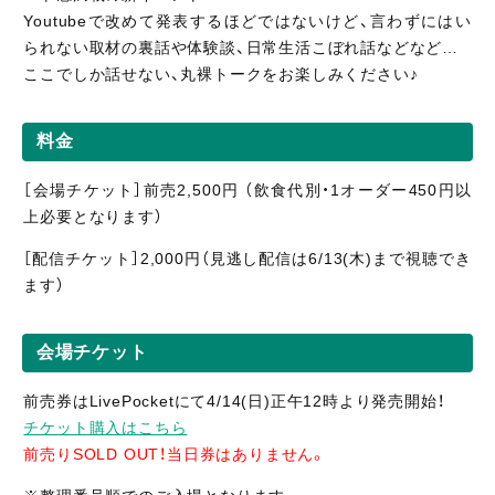
Youtubeで改めて発表するほどではないけど、言わずにはい
られない取材の裏話や体験談、日常生活こぼれ話などなど…
ここでしか話せない、丸裸トークをお楽しみください♪
料金
［会場チケット］前売2,500円 （飲食代別・1オーダー450円以
上必要となります）
［配信
チケット］2,0
00円（見逃し
配信
は6/13(木)まで視聴
でき
ます）
会場チケット
前売券はLivePocketにて4/14(日)正午12時より発売開始！
チケット購入はこちら
前売りSOLD OUT！当日券はありません。