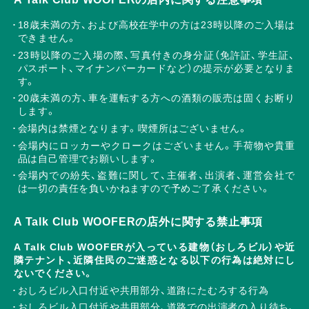
18歳未満の方、および高校在学中の方は23時以降のご入場は
できません。
23時以降のご入場の際、写真付きの身分証（免許証、学生証、
パスポート、マイナンバーカードなど）の提示が必要となりま
す。
20歳未満の方、車を運転する方への酒類の販売は固くお断り
します。
会場内は禁煙となります。喫煙所はございません。
会場内にロッカーやクロークはございません。手荷物や貴重
品は自己管理でお願いします。
会場内での紛失、盗難に関して、主催者、出演者、運営会社で
は一切の責任を負いかねますので予めご了承ください。
A Talk Club WOOFERの店外に関する禁止事項
A Talk Club WOOFERが入っている建物（おしろビル）や近
隣テナント、近隣住民のご迷惑となる以下の行為は絶対にし
ないでください。
おしろビル入口付近や共用部分、道路にたむろする行為
おしろビル入口付近や共用部分、道路での出演者の入り待ち、