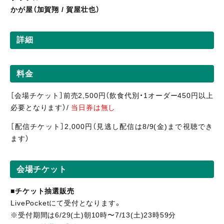
かが屋（加賀翔 / 賀屋壮也）
詳細
料金
［会場チケット］前売2,500円（飲食代別・1オーダー450円以上
必要となります）/
当日券は無し
［配信
チケット］2,0
00円（見逃し
配信
は8/9(金)まで視聴
でき
ます）
会場チケット
■
チケット抽選販売
LivePocketにて受付となります。
※受付期間は6/29(土)朝10時〜7/13(土)23時59分