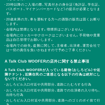
23時以降のご入場の際、写真付きの身分証（免許証、学生証、
パスポート、マイナンバーカードなど）の提示が必要となりま
す。
20歳未満の方、車を運転する方への酒類の販売は固くお断り
します。
会場内は禁煙となります。喫煙所はございません。
会場内にロッカーやクロークはございません。手荷物や貴重
品は自己管理でお願いします。
会場内での紛失、盗難に関して、主催者、出演者、運営会社で
は一切の責任を負いかねますので予めご了承ください。
A Talk Club WOOFERの店外に関する禁止事項
A Talk Club WOOFERが入っている建物（おしろビル）や近
隣テナント、近隣住民のご迷惑となる以下の行為は絶対にし
ないでください。
おしろビル入口付近や共用部分、道路にたむろする行為
おしろビル入口付近や共用部分、道路での出演者の入り待ち、
出待ち行為
おしろビル入口付近や共用部分、道路へのゴミのポイ捨て行
為