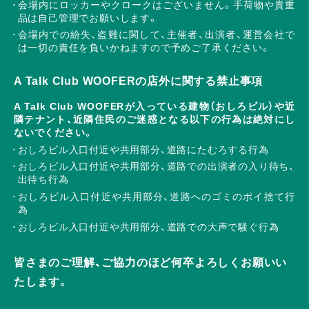
会場内にロッカーやクロークはございません。手荷物や貴重
品は自己管理でお願いします。
会場内での紛失、盗難に関して、主催者、出演者、運営会社で
は一切の責任を負いかねますので予めご了承ください。
A Talk Club WOOFERの店外に関する禁止事項
A Talk Club WOOFERが入っている建物（おしろビル）や近
隣テナント、近隣住民のご迷惑となる以下の行為は絶対にし
ないでください。
おしろビル入口付近や共用部分、道路にたむろする行為
おしろビル入口付近や共用部分、道路での出演者の入り待ち、
出待ち行為
おしろビル入口付近や共用部分、道路へのゴミのポイ捨て行
為
おしろビル入口付近や共用部分、道路での大声で騒ぐ行為
皆さまのご理解、ご協力のほど何卒よろしくお願いい
たします。