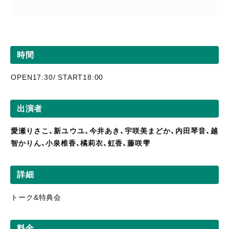
時間
OPEN17:30/ START18:00
出演者
愛瀬りさこ、新ユウユ、今井あき、宇咲美まどか、内田琴音、越
智かりん、小泉椎香、橘莉衣、虹香、藤咲雫
詳細
トーク&特典会
料金