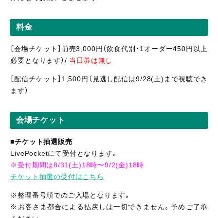
料金
［会場チケット］前売3,000円（飲食代別・1オーダー450円以上
必要となります）/
当日券は無し
［配信
チケット］1,500
円（見逃し
配信
は9/28(土)まで視聴
でき
ます）
会場チケット
■
チケット抽選販売
LivePocketにて受付となります。
※受付期間は8/31(土)18時〜9/2(金)18時
チケット抽選の受付はこちら
※整理番号順でのご入場となります。
※お客さま都合による払戻しは一切できません。予めご了承