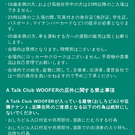
18歳未満の方、および高校在学中の方は23時以降のご入場は
できません。
23時以降のご入場の際、写真付きの身分証（免許証、学生証、
パスポート、マイナンバーカードなど）の提示が必要となりま
す。
20歳未満の方、車を運転する方への酒類の販売は固くお断り
します。
会場内は禁煙となります。喫煙所はございません。
会場内にロッカーやクロークはございません。手荷物や貴重
品は自己管理でお願いします。
会場内での紛失、盗難に関して、主催者、出演者、運営会社で
は一切の責任を負いかねますので予めご了承ください。
A Talk Club WOOFERの店外に関する禁止事項
A Talk Club WOOFERが入っている建物（おしろビル）や近
隣テナント、近隣住民のご迷惑となる以下の行為は絶対にし
ないでください。
おしろビル入口付近や共用部分、道路にたむろする行為
おしろビル入口付近や共用部分、道路での出演者の入り待ち、
出待ち行為