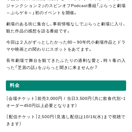
ジャンクション２」のスピンオフPodcast番組「ぶらっと劇場
～ぶらゲキ～」初のイベントを開催。
劇場のある街に集合し、事前情報なしでぶらっと劇場に入り、
観た作品の感想を語る番組です。
今回は２人がずっとしたかった80～90年代小劇場作品とドラ
マや映画との関わりにスポットをあてます。
長年劇場で舞台を観てきたふたりの過剰な愛と、時々毒の入
った「芝居の話」をぶらっと聞きに来ませんか？
料金
［会場チケット］前売3,000円 / 当日3,500円（共に飲食代別・1
オーダー450円以上必要となります）
［配信
チケット］2,5
00円（見逃し
配信は10/16
(水)まで視聴
で
きます）