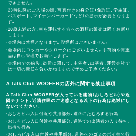
できません。
23時以降のご入場の際、写真付きの身分証（免許証、学生証、
パスポート、マイナンバーカードなど）の提示が必要となりま
す。
20歳未満の方、車を運転する方への酒類の販売は固くお断り
します。
会場内は禁煙となります。喫煙所はございません。
会場内にロッカーやクロークはございません。手荷物や貴重
品は自己管理でお願いします。
会場内での紛失、盗難に関して、主催者、出演者、運営会社で
は一切の責任を負いかねますので予めご了承ください。
A Talk Club WOOFERの店外に関する禁止事項
A Talk Club WOOFERが入っている建物（おしろビル）や近
隣テナント、近隣住民のご迷惑となる以下の行為は絶対にし
ないでください。
おしろビル入口付近や共用部分、道路にたむろする行為
おしろビル入口付近や共用部分、道路での出演者の入り待ち、
出待ち行為
おしろビル入口付近や共用部分、道路へのゴミのポイ捨て行