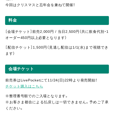
今回はクリスマスと忘年会を兼ねて開催！
料金
［会場チケット］前売2,000円 / 当日2,500円（共に飲食代別・1
オーダー450円以上必要となります）
［配信
チケット］1,5
00円（見逃し
配信
は1/1(水)まで視聴
でき
ます）
会場チケット
前売券はLivePocketにて11/24(日)22時より発売開始！
チケット購入はこちら
※整理番号順でのご入場となります。
※お客さま都合による払戻しは一切できません。予めご了承
ください。