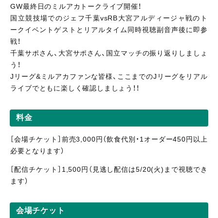
GW最終日のミルアカトークライブ開催！
国立競技場でのジェフ千葉vsRB大宮アルディージャ戦のト
ークイベントゲストとリアルタイム同時視聴副音声後に即参
戦！
千葉サポさん、大宮サポさん、国立マッチの振り返りしましょ
う！
Jリーグ&ミルアカファンな皆様、ここまでのJリーグをリアル
ライブでともに楽しく確認しましょう！！
料金
［会場チケット］前売3,000円（飲食代別・1オーダー450円以上
必要となります）
［配信
チケット］1,5
00円（見逃し
配信
は5/20(火)まで視聴
でき
ます）
会場チケット