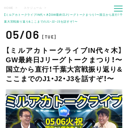
HOME
スケジュール
【ミルアカトークライブIN代々木】GW最終日Jリーグトークまつり！〜国立から直行！千
葉大宮戦振り返り&ここまでのJ1・J2・J3を話すぞ！〜
05/06
[TUE]
【ミルアカトークライブIN代々木】
GW最終日Jリーグトークまつり！〜
国立から直行！千葉大宮戦振り返り&
ここまでのJ1・J2・J3を話すぞ！〜