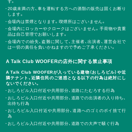
す。
20歳未満の方、車を運転する方への酒類の販売は固くお断り
します。
会場内は禁煙となります。喫煙所はございません。
会場内にロッカーやクロークはございません。手荷物や貴重
品は自己管理でお願いします。
会場内での紛失、盗難に関して、主催者、出演者、運営会社で
は一切の責任を負いかねますので予めご了承ください。
A Talk Club WOOFERの店外に関する禁止事項
A Talk Club WOOFERが入っている建物（おしろビル）や近
隣テナント、近隣住民のご迷惑となる以下の行為は絶対にし
ないでください。
おしろビル入口付近や共用部分、道路にたむろする行為
おしろビル入口付近や共用部分、道路での出演者の入り待ち、
出待ち行為
おしろビル入口付近や共用部分、道路へのゴミのポイ捨て行
為
おしろビル入口付近や共用部分、道路での大声で騒ぐ行為