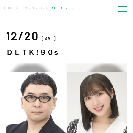
HOME
スケジュール
ＤＬＴＫ！９０s
12/20
[SAT]
ＤＬＴＫ！９０s