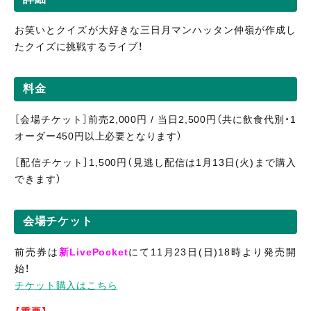
お笑いとクイズが大好きな三日月マンハッタン仲嶺が作成し
たクイズに挑戦するライブ！
料金
［会場チケット］前売2,000円 / 当日2,500円（共に飲食代別・1
オーダー450円以上必要となります）
［配信
チケット］1,5
00円（見逃し
配信
は1月13日(火)まで購入
できます）
会場チケット
前売券は
新LivePocket
にて11月23日(日)18時より発売開
始！
チケット購入はこちら