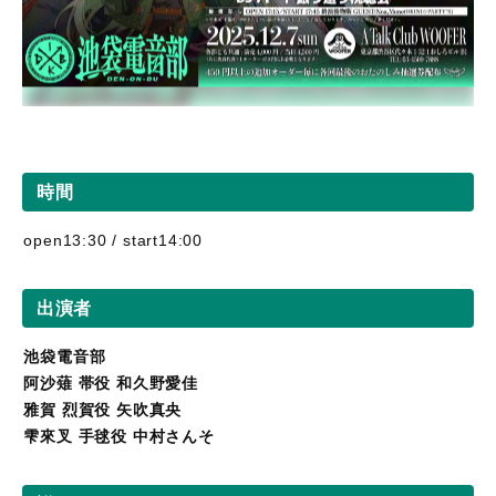
時間
open13:30 / start14:00
出演者
池袋電音部
阿沙薙 帯役 和久野愛佳
雅賀 烈賀役 矢吹真央
雫來叉 手毬役 中村さんそ